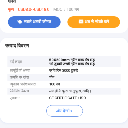
क्षमता
मूल्य：USD8.0--USD18.0
MOQ：100 नग
सबसे अच्छी कीमत
अब से संपर्क करें
उत्पाद विवरण
,
50X200mm ग्रीन वायर मेष बाड़
हाई लाइट
गर्म डुबकी जस्ती ग्रीन वायर मेष बाड़
आपूर्ति की क्षमता
प्रति दिन 3000 टुकड़े
उत्पत्ति के प्लेस
चीन
न्यूनतम आदेश मात्रा
100 नग
पैकेजिंग विवरण
लकड़ी के फूस, धातु फूस, आदि।
प्रमाणन
CE CERTIFICATE / ISO
और देखो