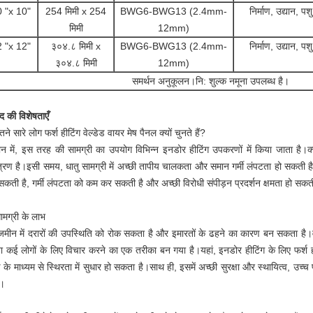
 "x 10"
254 मिमी x 254
BWG6-BWG13 (2.4mm-
निर्माण, उद्यान, 
मिमी
12mm)
 "x 12"
३०४.८ मिमी x
BWG6-BWG13 (2.4mm-
निर्माण, उद्यान, 
३०४.८ मिमी
12mm)
समर्थन अनुकूलन।नि: शुल्क नमूना उपलब्ध है।
ाद की विशेषताएँ
ने सारे लोग फर्श हीटिंग वेल्डेड वायर मेष पैनल क्यों चुनते हैं?
मान में, इस तरह की सामग्री का उपयोग विभिन्न इनडोर हीटिंग उपकरणों में किया जाता है।क्
त्रण है।इसी समय, धातु सामग्री में अच्छी तापीय चालकता और समान गर्मी लंपटता हो सकती है
कती है, गर्मी लंपटता को कम कर सकती है और अच्छी विरोधी संपीड़न प्रदर्शन क्षमता हो सकत
ामग्री के लाभ
मीन में दरारों की उपस्थिति को रोक सकता है और इमारतों के ढहने का कारण बन सकता है।वर्तमान 
ा कई लोगों के लिए विचार करने का एक तरीका बन गया है।यहां, इनडोर हीटिंग के लिए फर्श ही
ड के माध्यम से स्थिरता में सुधार हो सकता है।साथ ही, इसमें अच्छी सुरक्षा और स्थायित्व, उच्च 
ं।