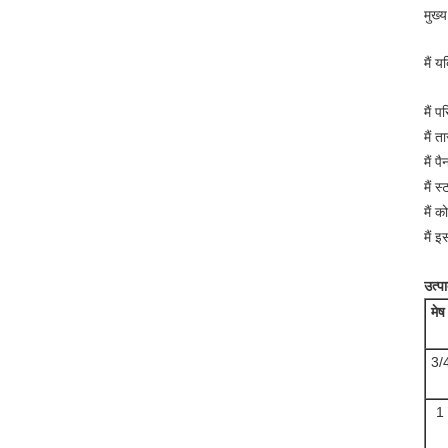
मुख्
यद
मैं
पर
मैं
ता
मैं
पै
मैं
स्
मैं
को
मैं
इस
मैं
उत्पा
मे
3/
1 