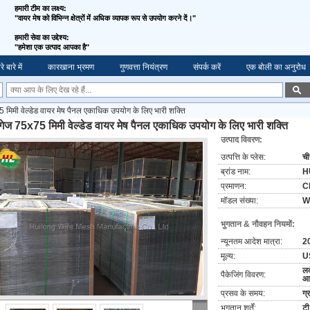
हमारी टीम का लक्ष्य:
"वायर मेष को विभिन्न क्षेत्रों में अधिक व्यापक रूप से उपयोग करने दें।"
हमारी सेवा का उद्देश्य:
"
हमेशा एक उत्पाद आपका है"
े बारे में
कारखाना भ्रमण
गुणवत्ता नियंत्रण
संपर्क करें
एक बोली का अनुरोध
मिमी वेल्डेड वायर मेष पैनल एकाधिक उपयोग के लिए भारी शक्ति
गेज 75x75 मिमी वेल्डेड वायर मेष पैनल एकाधिक उपयोग के लिए भारी शक्ति
उत्पाद विवरण:
उत्पत्ति के प्लेस:
च
ब्रांड नाम:
H
प्रमाणन:
C
मॉडल संख्या:
W
भुगतान & नौवहन नियमों:
न्यूनतम आदेश मात्रा:
20
मूल्य:
U
लक
पैकेजिंग विवरण:
आ
प्रसव के समय:
ग्
भुगतान शर्तें:
टी