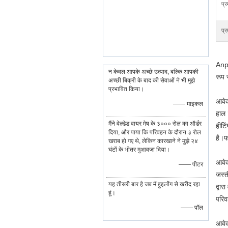
प्
प्र
Anpi
न केवल आपके अच्छे उत्पाद, बल्कि आपकी
रूप 
अच्छी बिक्री के बाद की सेवाओं ने भी मुझे
प्रभावित किया।
आवेद
—— माइकल
हाल 
मैंने वेल्डेड वायर मेष के ३००० रोल का ऑर्डर
हीटि
दिया, और पाया कि परिवहन के दौरान ३ रोल
है।
फ
खराब हो गए थे, लेकिन कारखाने ने मुझे २४
घंटों के भीतर मुआवजा दिया।
आवेद
—— पीटर
जस्त
यह तीसरी बार है जब मैं हुइलोंग से खरीद रहा
द्वा
हूं।
परिव
—— पॉल
आवेद