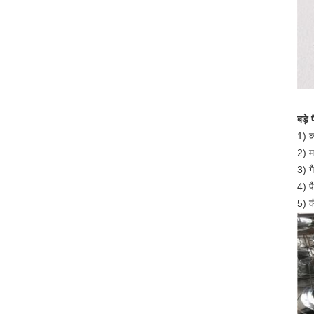
बड़े 
1) क
2) म
3) ग
4) प
5) क