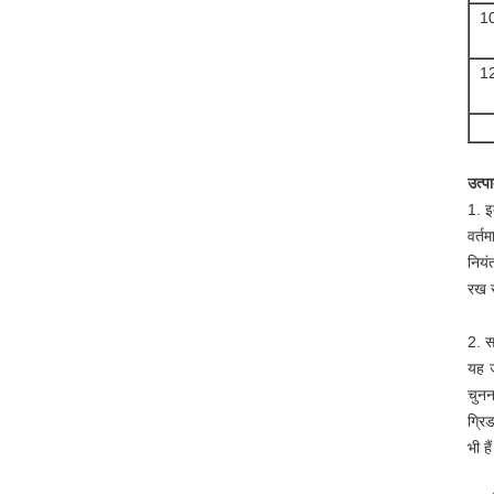
10
12
उत्प
1. इत
वर्त
नियं
रख स
2. स
यह ज
चुनन
ग्रि
भी है