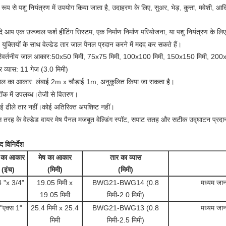
य रूप से पशु नियंत्रण में उपयोग किया जाता है, उदाहरण के लिए, सुअर, भेड़, कुत्ता, मवेशी, आद
ि आप एक उज्ज्वल फर्श हीटिंग सिस्टम, एक निर्माण निर्माण परियोजना, या पशु नियंत्रण के लि
युक्तियों के साथ वेल्डेड तार जाल पैनल प्रदान करने में मदद कर सकते हैं।
िवर्तनीय जाल आकार:
50x50 मिमी, 75x75 मिमी, 100x100 मिमी, 150x150 मिमी, 200
र व्यास: 11 गेज (3.0 मिमी)
नल का आकार: लंबाई 2m x चौड़ाई 1m, अनुकूलित किया जा सकता है।
टॉक में उपलब्ध।तेजी से वितरण।
ई ढीले तार नहीं।कोई अतिरिक्त अपशिष्ट नहीं।
 तरह के वेल्डेड वायर मेष पैनल मजबूत वेल्डिंग स्पॉट, सपाट सतह और सटीक उद्घाटन प्रदान
द विनिर्देश
ष का आकार
मेष का आकार
तार का व्यास
(इंच)
(मिमी)
(मिमी)
4 "x 3/4"
19.05 मिमी x
BWG21-BWG14 (0.8
मध्यम जा
19.05 मिमी
मिमी-2.0 मिमी)
"एक्स 1"
25.4 मिमी x 25.4
BWG21-BWG13 (0.8
मध्यम जा
मिमी
मिमी-2.5 मिमी)