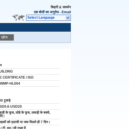
बिक्री & समर्थन
एक बोली का अनुरोध
-
Email
Select Language
खोज
ीन
UILONG
E CERTIFICATE / ISO
WMP-HL004
0 टुकड़े
SD0.6-USD20
ड़ी के फूस, लोहे के फूस, लकड़ी के बक्से,
दि।
राहकों को एल/सी या जमा मिलते ही 7 दिन।
 / टी, एल / सी नजर में