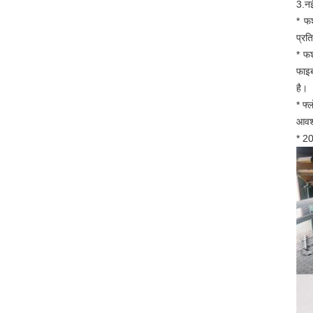
3.
नई
* फर
प्रत
* फर
फाइब
है।
* फ्
आवश्
* 20