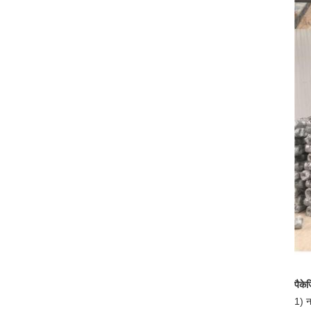
पैके
1) न