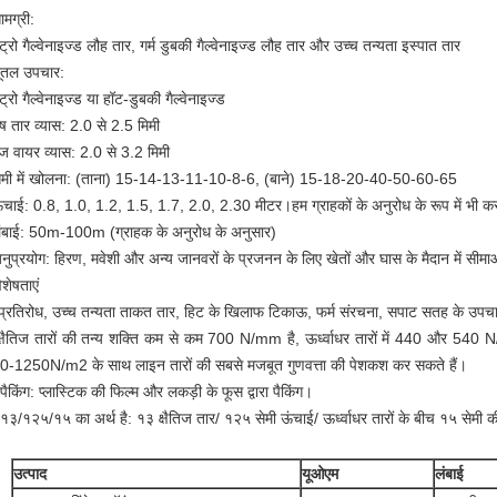
ामग्री:
्ट्रो गैल्वेनाइज्ड लौह तार, गर्म डुबकी गैल्वेनाइज्ड लौह तार और उच्च तन्यता इस्पात तार
ूतल उपचार:
ट्रो गैल्वेनाइज्ड या हॉट-डुबकी गैल्वेनाइज्ड
ेष तार व्यास: 2.0 से 2.5 मिमी
ज वायर व्यास: 2.0 से 3.2 मिमी
ेमी में खोलना: (ताना) 15-14-13-11-10-8-6, (बाने) 15-18-20-40-50-60-65
ंचाई: 0.8, 1.0, 1.2, 1.5, 1.7, 2.0, 2.30 मीटर।हम ग्राहकों के अनुरोध के रूप में भी क
ंबाई: 50m-100m (ग्राहक के अनुरोध के अनुसार)
नुप्रयोग: हिरण, मवेशी और अन्य जानवरों के प्रजनन के लिए खेतों और घास के मैदान में सीमाओं
िशेषताएं
प्रतिरोध, उच्च तन्यता ताकत तार, हिट के खिलाफ टिकाऊ, फर्म संरचना, सपाट सतह के उप
क्षैतिज तारों की तन्य शक्ति कम से कम 700 N/mm है, ऊर्ध्वाधर तारों में 440 और 540
-1250N/m2 के साथ लाइन तारों की सबसे मजबूत गुणवत्ता की पेशकश कर सकते हैं।
पैकिंग: प्लास्टिक की फिल्म और लकड़ी के फूस द्वारा पैकिंग।
१३/१२५/१५ का अर्थ है: १३ क्षैतिज तार/ १२५ सेमी ऊंचाई/ ऊर्ध्वाधर तारों के बीच १५ सेमी क
उत्पाद
यूओएम
लंबाई