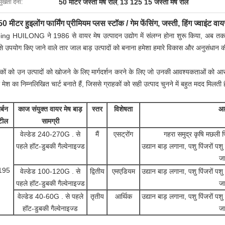
50 मीटर जस्ती मेष रोल
13 125 15 जस्ती मेष रोल
मुखता देना:
,
50 मीटर हुइलोंग फार्मिंग प्रीमियम प्लस स्टॉक / गेम फेंसिंग, जस्ती, हिंग ज्वाइंट
ng HUILONG ने 1986 से वायर मेष उत्पादन उद्योग में संलग्न होना शुरू किया, अब तक 35 वर
से उपयोग किए जाने वाले तार जाल बाड़ उत्पादों को बनाना हमेशा हमारे विकास और अनुसंधान 
हकों को उन उत्पादों को खोजने के लिए मार्गदर्शन करने के लिए जो उनकी आवश्यकताओं को आसानी
 मेश का निम्नलिखित चार्ट बनाते हैं, जिससे ग्राहकों को सही उत्पाद चुनने में बहुत मदद मिलती 
र्बन
काज संयुक्त वायर मेष बाड़
स्तर
विशेषता
आ
टील
सामग्री
वेल्डेड 240-270G . से
मैं
एस
ट्रोंग
गहरा समुद्र
कृषि
मछली पिं
पहले हॉट-डुबकी गैल्वेनाइज्ड
उद्यान बाड़ लगाना, पशु पिंजरों पश
ज
195
वेल्डेड 100-120G . से
द्वितीय
एम
एडियम
उद्यान बाड़ लगाना, पशु पिंजरों पश
पहले हॉट-डुबकी गैल्वेनाइज्ड
ज
वेल्डेड 40-60G . से पहले
तृतीय
आर्थिक
उद्यान बाड़ लगाना, पशु पिंजरों पश
हॉट-डुबकी गैल्वेनाइज्ड
ज