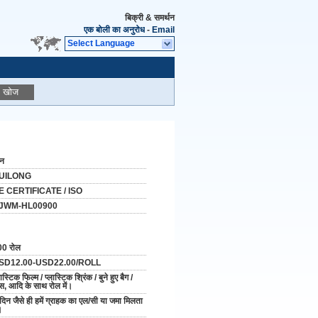
बिक्री & समर्थन
एक बोली का अनुरोध
-
Email
Select Language
खोज
ीन
UILONG
E CERTIFICATE / ISO
JWM-HL00900
00 रोल
SD12.00-USD22.00/ROLL
लास्टिक फिल्म / प्लास्टिक श्रिंक / बुने हुए बैग /
स, आदि के साथ रोल में।
दिन जैसे ही हमें ग्राहक का एल/सी या जमा मिलता
।