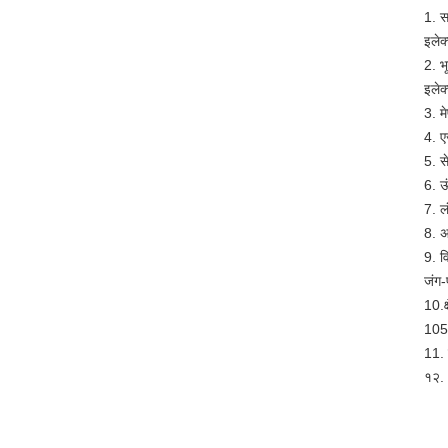
1. स
इलेक
2. भ
इलेक्
3. म
4. ए
5. स
6. ऊ
7. ल
8. अ
9. व
जंग-
10.
1050
11. 
१२. 