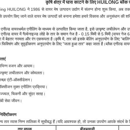
कृषि क्षेत्र में घास काटने के लिए HUILONG ब्लैक 
ng HUILONG ने 1986 से वायर मेष उत्पादन उद्योग में संलग्न होना शुरू किया, अब तक 35 वर
से उपयोग किए जाने वाले वायर मेष उत्पादों को बनाना हमेशा हमारे विकास और अनुसंधान की शक
क एनील्ड वायर
थर्मल एनीलिंग के माध्यम से उत्पादित किया जाता है, इसे उत्कृष्ट लचीलेपन और 
क एनील्ड वायर में गैल्वेनाइज्ड लोहे के तार के समान गेज है - 0.15 मिमी से 5 मिमी (वायर गेज
ा में बेहतर नरमता और रंग एकरूपता है।कृषि में, तार को इसके बेलिंग अनुप्रयोग के लिए "बालिंग
 फिक्सिंग और सुदृढीकरण अनुप्रयोग के लिए "जला हुआ तार" कहा जाता है।ब्लैक एनील्ड वायर
ताएं
विभिन्न वजन और आयाम।
त्कृष्ट लचीलापन और कोमलता।
च्छा एंटी-ऑक्सीडेशन।
क्सीजन मुक्त एनीलिंग प्रक्रिया।
ज्ज्वल, चिकनी और सुंदर सतह।
ंबी सेवा जीवन।
िर्दिष्टीकरण
न्य तार व्यास निम्न तालिका में सूचीबद्ध हैं।यदि आवश्यक हो, तो उनका उपयोग आपके संदर्भ क
तार मापक
बीडब्ल्यूजी