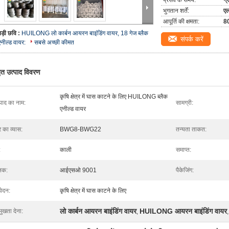
प्रसव के समय:
ग्
भुगतान शर्तें:
एल
आपूर्ति की क्षमता:
80
बड़ी छवि :
HUILONG लो कार्बन आयरन बाइंडिंग वायर, 18 गेज ब्लैक
संपर्क करें
एनील्ड वायर:
सबसे अच्छी कीमत
तृत उत्पाद विवरण
कृषि क्षेत्र में घास काटने के लिए HUILONG ब्लैक
्पाद का नाम:
सामग्री:
एनील्ड वायर
र का व्यास:
BWG8-BWG22
तन्यता ताकत:
:
काली
समाप्त:
नक:
आईएसओ 9001
पैकेजिंग:
ेदन:
कृषि क्षेत्र में घास काटने के लिए
लो कार्बन आयरन बाइंडिंग वायर
HUILONG आयरन बाइंडिंग वायर
मुखता देना:
,