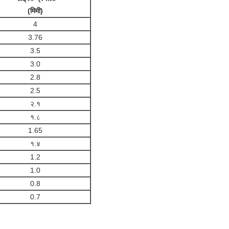
(मिमी)
4
3.76
3.5
3.0
2.8
2.5
२.१
१.८
1.65
१.४
1.2
1.0
0.8
0.7