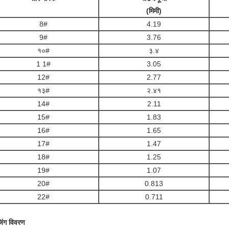
(मिमी)
8#
4.19
9#
3.76
१०#
३.४
1 1#
3.05
12#
2.77
१३#
२.४१
14#
2.11
15#
1.83
16#
1.65
17#
1.47
18#
1.25
19#
1.07
20#
0.813
22#
0.711
जिंग विवरण