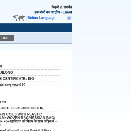
बिक्री & समर्थन
एक बोली का अनुरोध
-
Email
Select Language
खोज
ीन
UILONG
E CERTIFICATE / ISO
बीडब्ल्यू-एचएल010
0 टन
SD810.00-USD890.00/TON
i>IN COILS WITH PLASTIC
ILM+WOVEN BAG/HESSIAN BAG;
i> <b>प्लास्टिक की फिल्म के साथ कॉइल में +
न