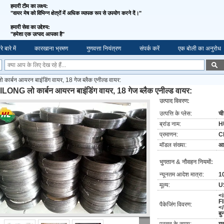
हमारी टीम का लक्ष्य:
"वायर मेष को विभिन्न क्षेत्रों में अधिक व्यापक रूप से उपयोग करने दें।"
हमारी सेवा का उद्देश्य:
"
हमेशा एक उत्पाद आपका है"
े बारे में
कारखाना भ्रमण
गुणवत्ता नियंत्रण
संपर्क करें
एक बोली का अनुरोध
र्बन आयरन बाइंडिंग वायर, 18 गेज ब्लैक एनील्ड वायर:
LONG लो कार्बन आयरन बाइंडिंग वायर, 18 गेज ब्लैक एनील्ड वायर:
उत्पाद विवरण:
उत्पत्ति के प्लेस:
च
ब्रांड नाम:
H
प्रमाणन:
C
मॉडल संख्या:
आई
भुगतान & नौवहन नियमों:
न्यूनतम आदेश मात्रा:
1
मूल्य:
U
<
F
पैकेजिंग विवरण:
</
बु