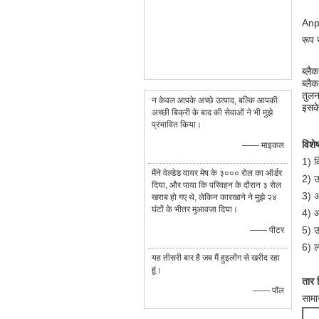
Anpi
रूप 
ब्लै
ब्लै
तुलन
न केवल आपके अच्छे उत्पाद, बल्कि आपकी
इसके
अच्छी बिक्री के बाद की सेवाओं ने भी मुझे
प्रभावित किया।
विशेष
—— माइकल
1) 
मैंने वेल्डेड वायर मेष के ३००० रोल का ऑर्डर
2) उ
दिया, और पाया कि परिवहन के दौरान ३ रोल
3) अ
खराब हो गए थे, लेकिन कारखाने ने मुझे २४
घंटों के भीतर मुआवजा दिया।
4) ऑ
5) उ
—— पीटर
6) ल
यह तीसरी बार है जब मैं हुइलोंग से खरीद रहा
हूं।
तार न
—— पॉल
सामा