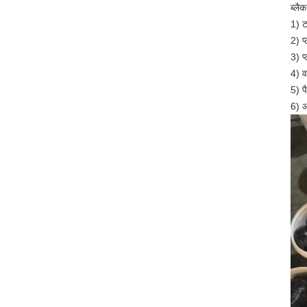
ब्लै
1) ट
2) प
3) प
4) व
5) पै
6) आ