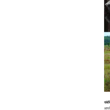
संबं
आपके