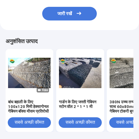
जारी रखें
अनुशंसित उत्पाद
बांध बहाली के लिए
गार्डन के लिए जस्ती गेबियन
380N उच्च तन्यता 
100x120 मिमी हेक्सागोनल
स्टोन वॉल 2 * 1 * 1 मी
साथ 60x80mm वा
गेबियन बॉक्स मौसम प्रतिरोधी
गेबियन टोकरी बुनाई
सबसे अच्छी कीमत
सबसे अच्छी कीमत
सबसे अच्छी 