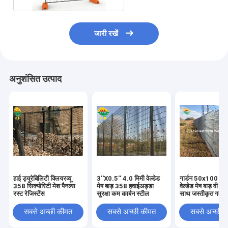
जारी रखें
अनुशंसित उत्पाद
हाई ड्यूरेबिलिटी क्लियरव्यू
3''X0.5'' 4.0 मिमी वेल्डेड
गार्डन 50x100 मिमी
358 सिक्योरिटी मेश पैनल्स
मेष बाड़ 358 हवाईअड्डा
वेल्डेड मेष बाड़ वी बेंड
रस्ट रेजिस्टेंस
सुरक्षा कम कार्बन स्टील
साथ जस्तीकृत गर्म ड
सबसे अच्छी कीमत
सबसे अच्छी कीमत
सबसे अच्छी 