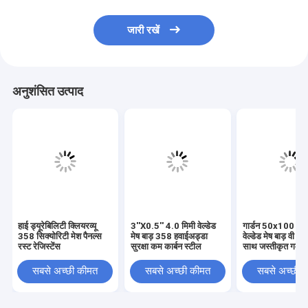
जारी रखें
अनुशंसित उत्पाद
हाई ड्यूरेबिलिटी क्लियरव्यू
3''X0.5'' 4.0 मिमी वेल्डेड
गार्डन 50x100 मिमी
358 सिक्योरिटी मेश पैनल्स
मेष बाड़ 358 हवाईअड्डा
वेल्डेड मेष बाड़ वी बेंड
रस्ट रेजिस्टेंस
सुरक्षा कम कार्बन स्टील
साथ जस्तीकृत गर्म ड
सबसे अच्छी कीमत
सबसे अच्छी कीमत
सबसे अच्छी 