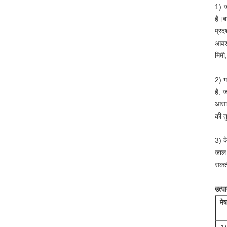
1) ज
है।ब
प्रद
आवश्
मिमी
2) ग
है, 
आसान
की त
3) 
जाल 
सकती
उत्पा
मे