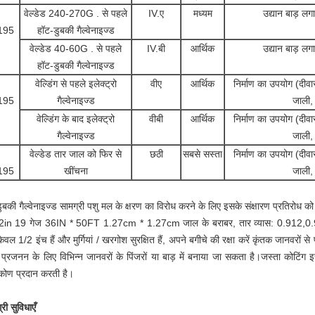
वेल्डेड 240-270G . से पहले
IV.ए
मध्यम
उद्यान बाड़ लगा
195
हॉट-डुबकी गैल्वेनाइज्ड
वेल्डेड 40-60G . से पहले
IV.बी
आर्थिक
उद्यान बाड़ लगा
हॉट-डुबकी गैल्वेनाइज्ड
वेल्डिंग से पहले इलेक्ट्रो
वीए
आर्थिक
निर्माण का उपयोग (दीव
195
गैल्वेनाइज्ड
जाली,
वेल्डिंग के बाद इलेक्ट्रो
वीबी
आर्थिक
निर्माण का उपयोग (दीव
गैल्वेनाइज्ड
जाली,
वेल्डेड तार जाल को फिर से
छठी
सबसे सस्ता
निर्माण का उपयोग (दीव
195
खींचना
जाली,
 डुबकी गैल्वेनाइज्ड सामग्री पशु मल के क्षरण का विरोध करने के लिए इसके संक्षारण प्रतिरोध क
 2in 19 गेज 36IN * 50FT 1.27cm * 1.27cm जाल के बराबर, तार व्यास: 0.912,0.9
केवल 1/2 इंच हैं और मुर्गियां / खरगोश सुरक्षित हैं, अपने बगीचे की रक्षा करें कृंतक जानवरों 
प्रजनन के लिए विभिन्न जानवरों के पिंजरों या बाड़ में बनाया जा सकता है।जस्ता कोट
टिकोण प्रदान करती है।
री सुविधाएँ