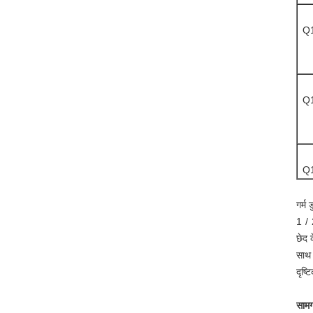
Q
Q
Q
गर्म
1 /
छेद 
साथ 
दृष्
सामग्