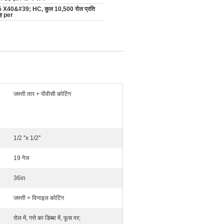
5 X40&#39; HC, कुल 10,500 रोल प्रति
ह per
जस्ती तार + पीवीसी कोटिंग
1/2 ''x 1/2''
19 गेज
36in
जस्ती + विनाइल कोटिंग
रोल में, गत्ते का डिब्बा में, फूस पर;