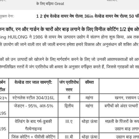
ेदन:
पैकेजिंग:
के लिए बढ़िया Great
1 2 इंच वेल्डेड वायर मेष रोल्स
36in वेल्डेड वायर मेष रोल्स
50 फी
मुखता देना:
,
,
न कॉप, रन और गार्डन के चारों ओर बाड़ लगाने के लिए विनील कोटिंग 1/2 इंच ओप
ng HUILONG ने 1986 से वायर मेष उत्पादन उद्योग में संलग्न होना शुरू किया, अब तक 35 वर
से उपयोग की जाने वाली तार की जाली बनाना हमेशा हमारे विकास और अनुसंधान की शक्ति और 
हकों को उन उत्पादों को खोजने के लिए मार्गदर्शन करने के लिए जो उनकी आवश्यकताओं को आसान
िम्नलिखित स्तरों में जंग प्रतिरोध की क्षमता के अनुसार वर्गीकृत करते हैं, जिससे ग्राहकों को स
र्बन
वेल्डेड तार जाल सामग्री:
जंग प्रतिरोध
कीमत
टील
स्तर
ू२३५
स्टेनलेस स्टील 304/316L
मैं
महंगा
खनन, रसायन उद्
जेडएन - 95%,
अल-5%
द्वितीय
महंगा
बगीचों को अंदर पत्थरों
195
वेल्डिंग के बाद गर्म-डुबकी
III.ए
थोड़ा ऊंचा
मछली के पिंजरों के रूप
195
गैल्वेनाइज्ड
उद्यान बाड़ लगा
जिंक कोटिंग + पीवीसी कोटिंग
III.बी
थोड़ा ऊंचा
उद्यान बाड़ लगा