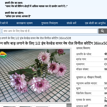
हमारी टीम का लक्ष्य:
"वायर मेष को विभिन्न क्षेत्रों में अधिक व्यापक रूप से उपयोग करने दें।"
हमारी सेवा का उद्देश्य:
"
हमेशा एक उत्पाद आपका है"
े बारे में
कारखाना भ्रमण
गुणवत्ता नियंत्रण
संपर्क करें
एक बोली का अनुरोध
 लगाने के लिए 1/2 इंच वेल्डेड वायर मेष रोल विनील कोटिंग 36inx50ft
न कॉप बाड़ लगाने के लिए 1/2 इंच वेल्डेड वायर मेष रोल विनील कोटिंग 36inx5
उत्पाद विवरण:
उत्पत्ति के प्लेस:
च
ब्रांड नाम:
H
प्रमाणन:
C
मॉडल संख्या:
W
भुगतान & नौवहन नियमों:
न्यूनतम आदेश मात्रा:
50
मूल्य:
U
पैकेजिंग विवरण:
लक
7-
प्रसव के समय:
मि
भुगतान शर्तें:
टी