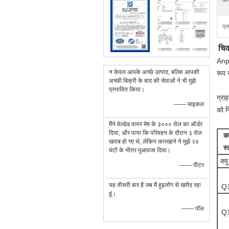
आव
प्र
चिक
Anpi
न केवल आपके अच्छे उत्पाद, बल्कि आपकी
रूप 
अच्छी बिक्री के बाद की सेवाओं ने भी मुझे
प्रभावित किया।
ग्रा
—— माइकल
को न
मैंने वेल्डेड वायर मेष के ३००० रोल का ऑर्डर
दिया, और पाया कि परिवहन के दौरान ३ रोल
का
खराब हो गए थे, लेकिन कारखाने ने मुझे २४
स्
घंटों के भीतर मुआवजा दिया।
क्य
—— पीटर
यह तीसरी बार है जब मैं हुइलोंग से खरीद रहा
Q
हूं।
—— पॉल
Q