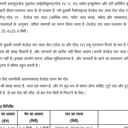
स्ती डब्ल्यू
एल्डेड
वू
क्रोध
एम
ईशो
घूमना
(ग्रेड IV, V, VI) थर्मल इन्सुलेशन और एंटी क्रैकिंग इ
ाहरी दीवार पलस्तर जाल के दो प्रकार हैं: गर्म-डुबकी गैल्वेनाइज्ड वेल्डेड तार जाल रोल ग्रेड
र्शन);ग्रेड VI - वेल्डेड तार जाल (आर्थिक लाभ, फ्लैट जाल सतह, सफेद और चमकदार) 
यकताओं के अनुसार, उचित सामग्री का चयन किया जाता है।वेल्डेड तार जाल पलस्तर के व
, 25.4x25.4 मिमी।
र्म डुबकी जस्ती वेल्डेड तार जाल रोल (ग्रेड III और ग्रेड IV) पशु प्रजनन पिंजरे के रूप मे
जाल की सतह चिकनी है, और जानवरों को खरोंच नहीं किया जाएगा।जस्ती वेल्डेड तार जाल 
 नहीं है।इसका उपयोग करना अधिक सुविधाजनक है, और जानवरों के रहने का वातावरण अधि
ुलना में कीमत बहुत सस्ती है।
के लिए तकनीकी आवश्यकताएं
वेल्डेड वायर मेष रोल
की सतह सपाट है, जाल एक समान है, और रंग मूल रूप से समान होना चाहिए।टूटे तार और टूटी हु
 है, दो बार रोल की जाँच, दो बार तेज सिरों से निपटने के लिए।
द विनिर्देश
ष का आकार
मेष का आकार
तार का व्यास
(
इंच
)
(मिमी)
(
मिमी)