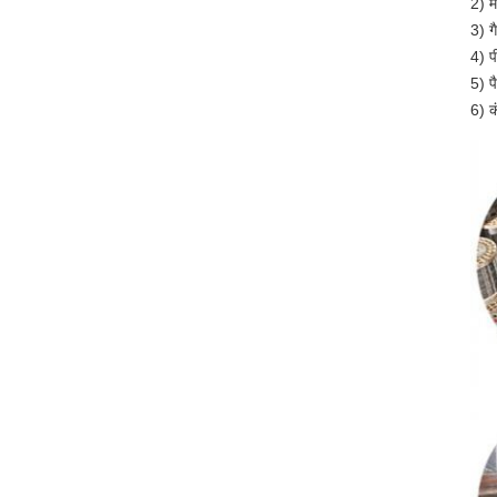
2) म
3) ग
4) प
5) प
6) क