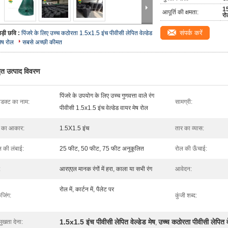
15
आपूर्ति की क्षमता:
रो
संपर्क करें
बड़ी छवि :
पिंजरे के लिए उच्च कठोरता 1.5x1.5 इंच पीवीसी लेपित वेल्डेड
मेष रोल
सबसे अच्छी कीमत
तृत उत्पाद विवरण
पिंजरे के उपयोग के लिए उच्च गुणवत्ता वाले रंग
रोडक्ट का नाम:
सामग्री:
पीवीसी 1.5x1.5 इंच वेल्डेड वायर मेष रोल
ष का आकार:
1.5X1.5 इंच
तार का व्यास:
ल की लंबाई:
25 फीट, 50 फीट, 75 फीट अनुकूलित
रोल की ऊँचाई:
:
आरएएल मानक रंगों में हरा, काला या सभी रंग
आवेदन:
रोल में, कार्टन में, पैलेट पर
ेजिंग:
कुंजी शब्द:
1.5x1.5 इंच पीवीसी लेपित वेल्डेड मेष
उच्च कठोरता पीवीसी लेपित व
मुखता देना:
,