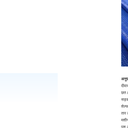
अनुप
दीवा
छत /
सड़
शेल्फ
तार 
मशीन
पशु 