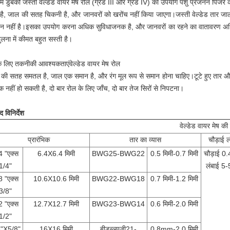
र्म डुबकी जस्ती वेल्डेड वायर मेष रोल (ग्रेड III और ग्रेड IV) का उपयोग पशु प्रजनन पिंजरे 
 है, जाल की सतह चिकनी है, और जानवरों को खरोंच नहीं किया जाएगा।जस्ती वेल्डेड तार जा
 नहीं है।इसका उपयोग करना अधिक सुविधाजनक है, और जानवरों का रहने का वातावरण अधि
ुलना में कीमत बहुत सस्ती है।
े लिए तकनीकी आवश्यकताएं
वेल्डेड वायर मेष रोल
की सतह समतल है, जाल एक समान है, और रंग मूल रूप से समान होना चाहिए।टूटे हुए तार और टू
 नहीं हो सकती है, दो बार रोल के लिए जाँच, दो बार तेज सिरों से निपटना।
द विनिर्देश
वेल्डेड वायर मेष की 
प्रारंभिक
तार का व्यास
चौड़ाई ल
4 "एक्स
6.4X6.4 मिमी
BWG25-BWG22
0.5 मिमी-0.7 मिमी
चौड़ाई 0
1/4"
लंबाई 5
8 "एक्स
10.6X10.6 मिमी
BWG22-BWG18
0.7 मिमी-1.2 मिमी
3/8"
2 "एक्स
12.7X12.7 मिमी
BWG23-BWG14
0.6 मिमी-2.0 मिमी
1/2"
8"X5/8"
16X16 मिमी
बीडब्ल्यूजी21-
0.8mm-2.0 मिमी