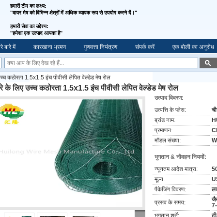
हमारी टीम का लक्ष्य:
"वायर मेष को विभिन्न क्षेत्रों में अधिक व्यापक रूप से उपयोग करने दें।"
हमारी सेवा का उद्देश्य:
"
हमेशा एक उत्पाद आपका है"
े बारे में
कारखाना भ्रमण
गुणवत्ता नियंत्रण
संपर्क करें
एक बोली का अनुरोध
उच्च कठोरता 1.5x1.5 इंच पीवीसी लेपित वेल्डेड मेष रोल
रे के लिए उच्च कठोरता 1.5x1.5 इंच पीवीसी लेपित वेल्डेड मेष रोल
उत्पाद विवरण:
उत्पत्ति के प्लेस:
च
ब्रांड नाम:
H
प्रमाणन:
C
मॉडल संख्या:
W
भुगतान & नौवहन नियमों:
न्यूनतम आदेश मात्रा:
50
मूल्य:
U
पैकेजिंग विवरण:
लक
जै
प्रसव के समय:
7
भुगतान शर्तें:
टी