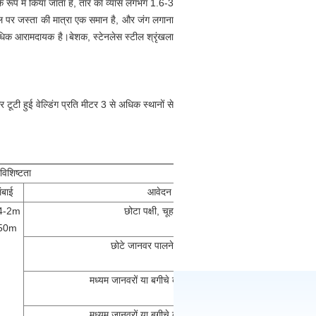
के रूप में किया जाता है, तार का व्यास लगभग 1.6-3
ल पर जस्ता की मात्रा एक समान है, और जंग लगाना
क आरामदायक है।बेशक, स्टेनलेस स्टील श्रृंखला
टी हुई वेल्डिंग प्रति मीटर 3 से अधिक स्थानों से
विशिष्टता
ंबाई
आवेदन
.4-2m
छोटा पक्षी, चूहा, साँप
-50m
छोटे जानवर पालने का उद्देश्य
मध्यम जानवरों या बगीचे का उपयोग करना
मध्यम जानवरों या बगीचे का उपयोग करना