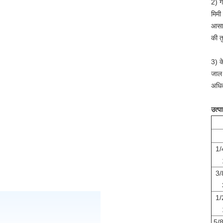
2) ग
मिमी
आसान
की त
3) क
जाल 
अधिक
उत्पा
1/
3/
1/
5/