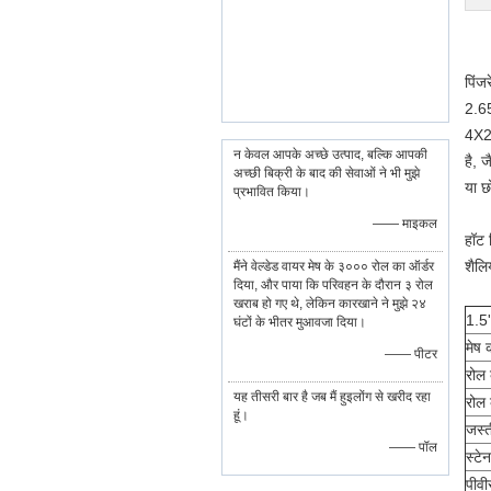
पिंज
2.65
4X25
न केवल आपके अच्छे उत्पाद, बल्कि आपकी
है, 
अच्छी बिक्री के बाद की सेवाओं ने भी मुझे
या छ
प्रभावित किया।
—— माइकल
हॉट 
शैलि
मैंने वेल्डेड वायर मेष के ३००० रोल का ऑर्डर
दिया, और पाया कि परिवहन के दौरान ३ रोल
खराब हो गए थे, लेकिन कारखाने ने मुझे २४
1.5'
घंटों के भीतर मुआवजा दिया।
मेष
—— पीटर
रोल 
यह तीसरी बार है जब मैं हुइलोंग से खरीद रहा
रोल 
हूं।
जस्त
—— पॉल
स्टे
पीवी