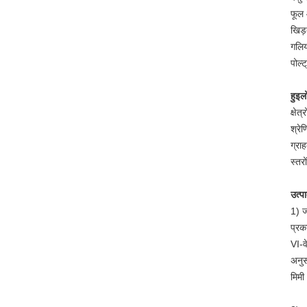
फूल 
खिड़
गलिया
पोल्ट
हुइलो
क्षे
श्रेण
ग्रा
स्तरो
उत्प
1) जस
प्रक
VI-व
अनुस
मिमी