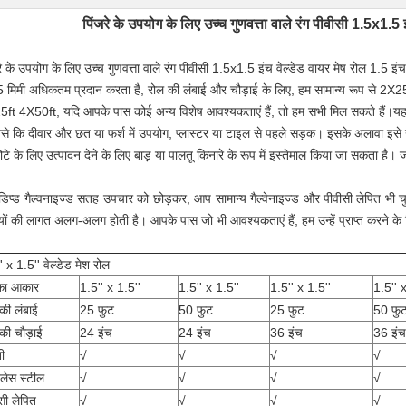
पिंजरे के उपयोग के लिए उच्च गुणवत्ता वाले रंग पीवीसी 1.5x1.5 इ
रे के उपयोग के लिए उच्च गुणवत्ता वाले रंग पीवीसी 1.5x1.5 इंच वेल्डेड वायर मेष रोल 1.5 
 मिमी अधिकतम प्रदान करता है, रोल की लंबाई और चौड़ाई के लिए, हम सामान्य रूप से 2X
ft 4X50ft, यदि आपके पास कोई अन्य विशेष आवश्यकताएं हैं, तो हम सभी मिल सकते हैं।यह उत
जैसे कि दीवार और छत या फर्श में उपयोग, प्लास्टर या टाइल से पहले सड़क। इसके अलावा इसे
ोटे के लिए उत्पादन देने के लिए बाड़ या पालतू किनारे के रूप में इस्तेमाल किया जा सकता है
डिप्ड गैल्वनाइज्ड सतह उपचार को छोड़कर, आप सामान्य गैल्वेनाइज्ड और पीवीसी लेपित भी 
यों की लागत अलग-अलग होती है। आपके पास जो भी आवश्यकताएं हैं, हम उन्हें प्राप्त करने के
' x 1.5'' वेल्डेड मेश रोल
 का आकार
1.5'' x 1.5''
1.5'' x 1.5''
1.5'' x 1.5''
1.5'' 
की लंबाई
25 फुट
50 फुट
25 फुट
50 फु
की चौड़ाई
24 इंच
24 इंच
36 इंच
36 इंच
ी
√
√
√
√
नलेस स्टील
√
√
√
√
सी लेपित
√
√
√
√